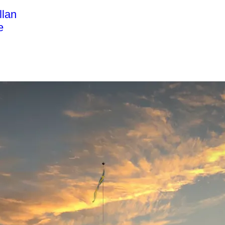
llan
e