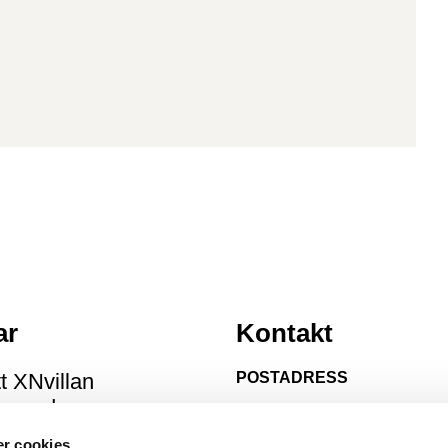
ar
Kontakt
t XNvillan
POSTADRESS
 boende
XNvillan AB
s
Box 180
r cookies
574 22 Vetlanda