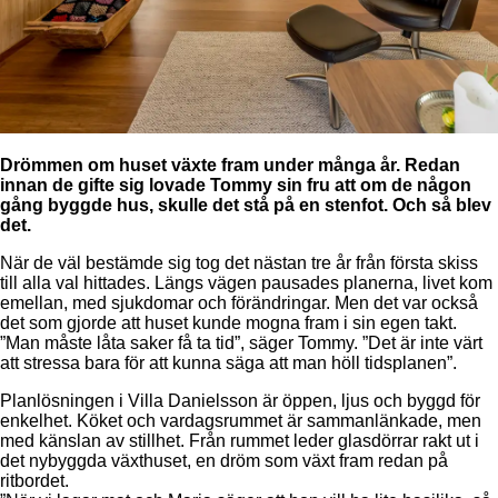
Drömmen om huset växte fram under många år. Redan
innan de gifte sig lovade Tommy sin fru att om de någon
gång byggde hus, skulle det stå på en stenfot.
Och så blev
det.
När de väl bestämde sig tog det nästan tre år från första skiss
till alla val hittades. Längs vägen pausades planerna, livet kom
emellan, med sjukdomar och förändringar. Men det var också
det som gjorde att huset kunde mogna fram i sin egen takt.
”Man måste låta saker få ta tid”, säger Tommy. ”Det är inte värt
att stressa bara för att kunna säga att man höll tidsplanen”.
Planlösningen i Villa Danielsson är öppen, ljus och byggd för
enkelhet. Köket och vardagsrummet är sammanlänkade, men
med känslan av stillhet. Från rummet leder glasdörrar rakt ut i
det nybyggda växthuset, en dröm som växt fram redan på
ritbordet.