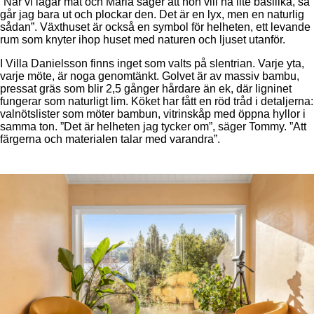
”När vi lagar mat och Maria säger att hon vill ha lite basilika, så
går jag bara ut och plockar den. Det är en lyx, men en naturlig
sådan”. Växthuset är också en symbol för helheten, ett levande
rum som knyter ihop huset med naturen och ljuset utanför.
I Villa Danielsson finns inget som valts på slentrian. Varje yta,
varje möte, är noga genomtänkt. Golvet är av massiv bambu,
pressat gräs som blir 2,5 gånger hårdare än ek, där ligninet
fungerar som naturligt lim. Köket har fått en röd tråd i detaljerna:
valnötslister som möter bambun, vitrinskåp med öppna hyllor i
samma ton. ”Det är helheten jag tycker om”, säger Tommy. ”Att
färgerna och materialen talar med varandra”.