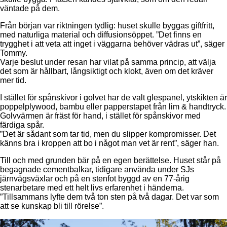
väntade på dem.
Från början var riktningen tydlig: huset skulle byggas giftfritt,
med naturliga material och diffusionsöppet. ”Det finns en
trygghet i att veta att inget i väggarna behöver vädras ut”, säger
Tommy.
Varje beslut under resan har vilat på samma princip, att välja
det som är hållbart, långsiktigt och klokt, även om det kräver
mer tid.
I stället för spånskivor i golvet har de valt glespanel, ytskikten är
poppelplywood, bambu eller papperstapet från lim & handtryck.
Golvvärmen är fräst för hand, i stället för spånskivor med
färdiga spår.
”Det är sådant som tar tid, men du slipper kompromisser. Det
känns bra i kroppen att bo i något man vet är rent”, säger han.
Till och med grunden bär på en egen berättelse. Huset står på
begagnade cementbalkar, tidigare använda under SJs
järnvägsväxlar och på en stenfot byggd av en 77-årig
stenarbetare med ett helt livs erfarenhet i händerna.
”Tillsammans lyfte dem två ton sten på två dagar. Det var som
att se kunskap bli till rörelse”.