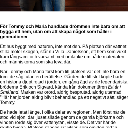
För Tommy och Maria handlade drömmen inte bara om att
bygga ett hem, utan om att skapa något som håller i
generationer.
Ett hus byggt med naturen, inte mot den. På platsen där vattnet
stilla möter skogen, står nu Villa Danielsson, ett hem som vuxit
fram långsamt och varsamt med omtanke om både materialen
och människorna som ska leva där.
När Tommy och Maria först kom till platsen var det inte bara en
tomt de såg, utan en berättelse. Gården de till slut köpte hade
en historia djupt rotad i jorden, en gång ägd av de legendariska
bröderna Erik och Sigvard, kända från dokumentären
Ett år i
Småland
. Marken var orörd, aldrig besprutad, aldrig utarmad.
”Här har jorden aldrig blivit behandlad på ett negativt sätt, säger
Tommy.
De hade letat länge, i olika delar av regionen. Men först när de
stod vid sjön, där ljuset silade genom de gamla björkarna och
vinden rörde sig över vattenytan, visste de. Det var här de
skulle bygga. Platsen kändes självklar, som om den redan