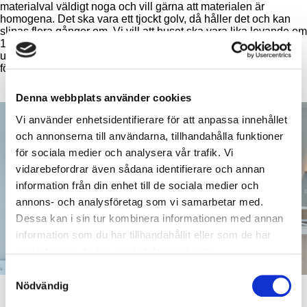
materialval väldigt noga och vill gärna att materialen är
homogena. Det ska vara ett tjockt golv, då håller det och kan
slipas flera gånger om. Vi vill att huset ska vara lika levande om
15-20 år. Hållbarhet handlar inte bara om att vara miljövänlig,
utan om att göra långsiktiga val. Det är så lätt att gå på trender
för att sedan inse att det inte var speciellt hållbart i längden".
Denna webbplats använder cookies
Vi använder enhetsidentifierare för att anpassa innehållet
och annonserna till användarna, tillhandahålla funktioner
för sociala medier och analysera vår trafik. Vi
vidarebefordrar även sådana identifierare och annan
information från din enhet till de sociala medier och
annons- och analysföretag som vi samarbetar med.
Dessa kan i sin tur kombinera informationen med annan
information som du har tillhandahållit eller som de har
samlat in när du har använt deras tjänster.
Samtyckesval
Nödvändig