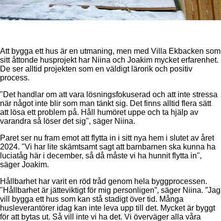
Att bygga ett hus är en utmaning, men med Villa Ekbacken som
sitt åttonde husprojekt har Niina och Joakim mycket erfarenhet.
De ser alltid projekten som en väldigt lärorik och positiv
process.
"Det handlar om att vara lösningsfokuserad och att inte stressa
när något inte blir som man tänkt sig. Det finns alltid flera sätt
att lösa ett problem på. Håll humöret uppe och ta hjälp av
varandra så löser det sig", säger Niina.
Paret ser nu fram emot att flytta in i sitt nya hem i slutet av året
2024. "Vi har lite skämtsamt sagt att barnbarnen ska kunna ha
luciatåg här i december, så då måste vi ha hunnit flytta in",
säger Joakim.
Hållbarhet har varit en röd tråd genom hela byggprocessen.
"Hållbarhet är jätteviktigt för mig personligen”, säger Niina. ”Jag
vill bygga ett hus som kan stå stadigt över tid. Många
husleverantörer idag kan inte leva upp till det. Mycket är byggt
för att bytas ut. Så vill inte vi ha det. Vi överväger alla våra