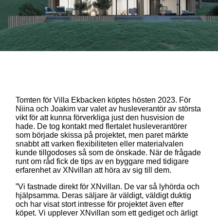
Tomten för Villa Ekbacken köptes hösten 2023. För
Niina och Joakim var valet av husleverantör av största
vikt för att kunna förverkliga just den husvision de
hade. De tog kontakt med flertalet husleverantörer
som började skissa på projektet, men paret märkte
snabbt att varken flexibiliteten eller materialvalen
kunde tillgodoses så som de önskade. När de frågade
runt om råd fick de tips av en byggare med tidigare
erfarenhet av XNvillan att höra av sig till dem.
”Vi fastnade direkt för XNvillan. De var så lyhörda och
hjälpsamma. Deras säljare är väldigt, väldigt duktig
och har visat stort intresse för projektet även efter
köpet. Vi upplever XNvillan som ett gediget och ärligt