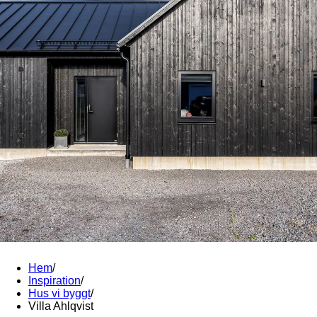
Hem
/
Inspiration
/
Hus vi byggt
/
Villa Ahlqvist