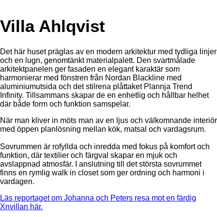
Villa Ahlqvist
Det här huset präglas av en modern arkitektur med tydliga linjer
och en lugn, genomtänkt materialpalett. Den svartmålade
arkitektpanelen ger fasaden en elegant karaktär som
harmonierar med fönstren från Nordan Blackline med
aluminiumutsida och det stilrena plåttaket Plannja Trend
Infinity. Tillsammans skapar de en enhetlig och hållbar helhet
där både form och funktion samspelar.
När man kliver in möts man av en ljus och välkomnande interiör
med öppen planlösning mellan kök, matsal och vardagsrum.
Sovrummen är rofyllda och inredda med fokus på komfort och
funktion, där textilier och färgval skapar en mjuk och
avslappnad atmosfär. I anslutning till det största sovrummet
finns en rymlig walk in closet som ger ordning och harmoni i
vardagen.
Läs reportaget om Johanna och Peters resa mot en färdig
Xnvillan här.