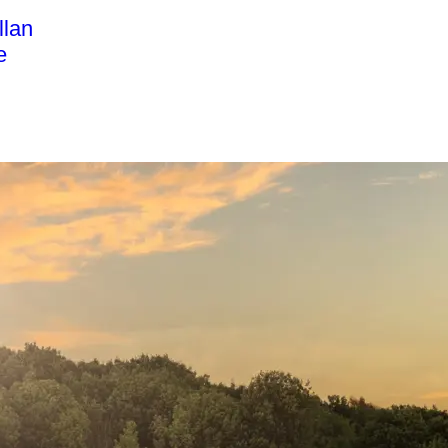
llan
e