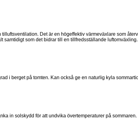
h tilluftsventilation. Det är en högeffektiv värmeväxlare som åte
 samtidigt som det bidrar till en tillfredsställande luftomväxling.
ad i berget på tomten. Kan också ge en naturlig kyla sommartid
 tänka in solskydd för att undvika övertemperaturer på sommaren.