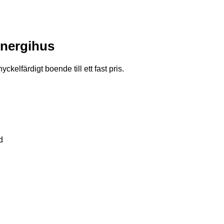
energihus
ckelfärdigt boende till ett fast pris.
d