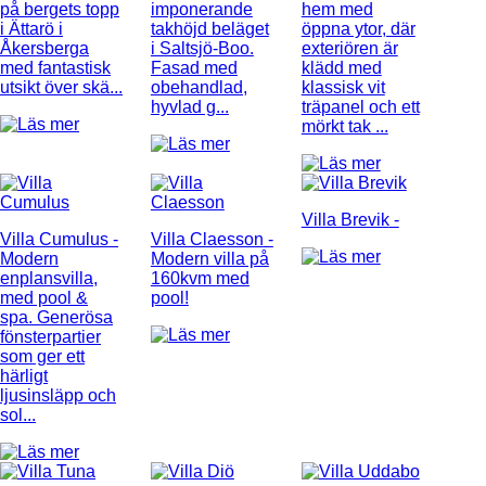
på bergets topp
imponerande
hem med
i Ättarö i
takhöjd beläget
öppna ytor, där
Åkersberga
i Saltsjö-Boo.
exteriören är
med fantastisk
Fasad med
klädd med
utsikt över skä...
obehandlad,
klassisk vit
hyvlad g...
träpanel och ett
mörkt tak ...
Villa Brevik
-
Villa Cumulus
-
Villa Claesson
-
Modern
Modern villa på
enplansvilla,
160kvm med
med pool &
pool!
spa. Generösa
fönsterpartier
som ger ett
härligt
ljusinsläpp och
sol...