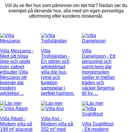
Vill du se fler hus som påminner om det här? Nedan ser du
exempel på liknande hus, alla med sin egen personliga
utformning efter kundens önskemål.
Villa Meszaros
-
Villa
Villa
Med sitt höga
Trollsländan
-
Danielsson
- Ett
läge och utsikt
En stilren och
personligt och
över vattnet
arkitektritad
varmt hem där
erbjuder Villa
villa där ljus,
morgonsolen
Meszaros ett
rymd och
spiller in mellan
boende där
funktion
träden och
modern
samspelar i
väcker färgerna
arkitektur ...
perfekt harmoni.
till liv. ...
Villa Ättarö
-
Villa Aivi
-
Modern villa på
Modern villa på
Villa Svahlfrost
198 m² placerat
202 m² med
- Ett modernt