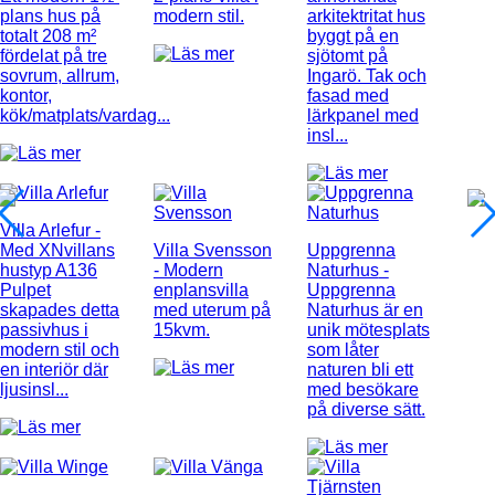
plans hus på
modern stil.
arkitektritat hus
totalt 208 m²
byggt på en
fördelat på tre
sjötomt på
sovrum, allrum,
Ingarö. Tak och
kontor,
fasad med
kök/matplats/vardag...
lärkpanel med
insl...
Villa Arlefur
-
Med XNvillans
Villa Svensson
Uppgrenna
hustyp A136
- Modern
Naturhus
-
Pulpet
enplansvilla
Uppgrenna
skapades detta
med uterum på
Naturhus är en
passivhus i
15kvm.
unik mötesplats
modern stil och
som låter
en interiör där
naturen bli ett
ljusinsl...
med besökare
på diverse sätt.