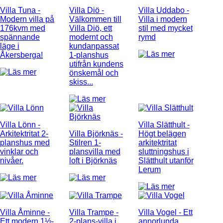
Villa Tuna
-
Villa Diö
-
Villa Uddabo
-
Modern villa på
Välkommen till
Villa i modern
176kvm med
Villa Diö, ett
stil med mycket
spännande
modernt och
rymd
läge i
kundanpassat
Åkersberga!
1-planshus
utifrån kundens
önskemål och
skiss...
Villa Lönn
-
Villa Slätthult
-
Arkitektritat 2-
Villa Björknäs
-
Högt belägen
planshus med
Stilren 1-
arkitektritat
vinklar och
plansvilla med
sluttningshus i
nivåer.
loft i Björknäs
Slätthult utanför
Lerum
Villa Åminne
-
Villa Trampe
-
Villa Vogel
- Ett
Ett modern 1½-
2-plans-villa i
annorlunda