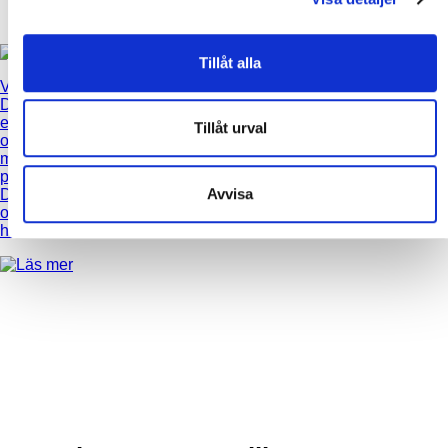
När de skull...
Tillåt alla
Villa Östlund
-
De handlar
ekologisk mat
Tillåt urval
och använder
miljömärkta
produkter.
Avvisa
Därför ville de
också bo i ett
hus som ...