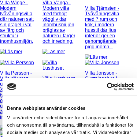
Villa Winge
-
Villa Vänga
-
Modern
Modern villa
Villa Tjärnsten
-
tvåvåningsvilla
med förhöjt
Tvåvåningsvilla,
där naturen satt
väggliv där
med 7 rum och
sin prägel i val
inomhusmiljön
kök, i modern
av färg och
präglas av
husstil där ljus
struktur i
naturen i färger
interiör ger en
inomhusmiljön.
och inredning.
genomgående
pigg inomh...
Villa Persson
-
Villa Jonsson
-
Villa där man
Villa Lusthuset
-
Sluttningshus i
utgått från
Modern
modern och
XNvillans
tvåvåningsvilla,
avskalad stil i
typhus A136
inspirerat av
både exteriör
och där färger
XNvillans
och interiör.
utgör en varm
hustyp D165,
Denna webbplats använder cookies
atmosfär i
med 6 rum och
inomhusmiljö...
kök.
Vi använder enhetsidentifierare för att anpassa innehållet
och annonserna till användarna, tillhandahålla funktioner för
sociala medier och analysera vår trafik. Vi vidarebefordrar