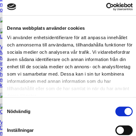
naturen i färger
interiör ger en
utgör en varm
och inredning.
genomgående
atmosfär i
pigg inomh...
inomhusmiljö...
Denna webbplats använder cookies
Vi använder enhetsidentifierare för att anpassa innehållet
Villa Jonsson
-
och annonserna till användarna, tillhandahålla funktioner för
Villa Lusthuset
-
Sluttningshus i
Villa Gröngarn
-
sociala medier och analysera vår trafik. Vi vidarebefordrar
Modern
modern och
Enplansvilla
tvåvåningsvilla,
avskalad stil i
med 6 rum och
även sådana identifierare och annan information från din
inspirerat av
både exteriör
kök, som
enhet till de sociala medier och annons- och analysföretag
XNvillans
och interiör.
inspirerats av
som vi samarbetar med. Dessa kan i sin tur kombinera
hustyp D165,
XNvillan A174,
med 6 rum och
med ett
informationen med annan information som du har
kök.
tillhörande
tillhandahållit eller som de har samlat in när du har använt
garage.
deras tjänster.
Samtyckesval
Nödvändig
Villa Boberg
-
Villa Carlsson
-
Villa på 1.5-
Villa Blomberg
-
Denna
plan och förhöjt
Modern villa på
Inställningar
moderna och
väggliv där man
1.5-plan där