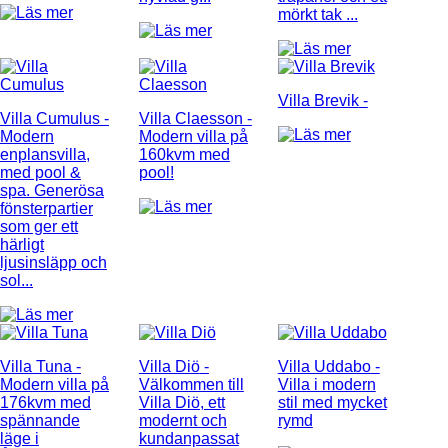
mörkt tak ...
Villa Brevik
-
Villa Cumulus
-
Villa Claesson
-
Modern
Modern villa på
enplansvilla,
160kvm med
med pool &
pool!
spa. Generösa
fönsterpartier
som ger ett
härligt
ljusinsläpp och
sol...
Villa Tuna
-
Villa Diö
-
Villa Uddabo
-
Modern villa på
Välkommen till
Villa i modern
176kvm med
Villa Diö, ett
stil med mycket
spännande
modernt och
rymd
läge i
kundanpassat