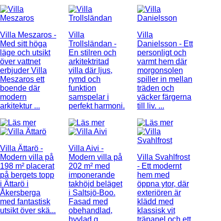
Villa Meszaros
-
Villa
Villa
Med sitt höga
Trollsländan
-
Danielsson
- Ett
läge och utsikt
En stilren och
personligt och
över vattnet
arkitektritad
varmt hem där
erbjuder Villa
villa där ljus,
morgonsolen
Meszaros ett
rymd och
spiller in mellan
boende där
funktion
träden och
modern
samspelar i
väcker färgerna
arkitektur ...
perfekt harmoni.
till liv. ...
Villa Ättarö
-
Villa Aivi
-
Modern villa på
Modern villa på
Villa Svahlfrost
198 m² placerat
202 m² med
- Ett modernt
på bergets topp
imponerande
hem med
i Ättarö i
takhöjd beläget
öppna ytor, där
Åkersberga
i Saltsjö-Boo.
exteriören är
med fantastisk
Fasad med
klädd med
utsikt över skä...
obehandlad,
klassisk vit
hyvlad g...
träpanel och ett