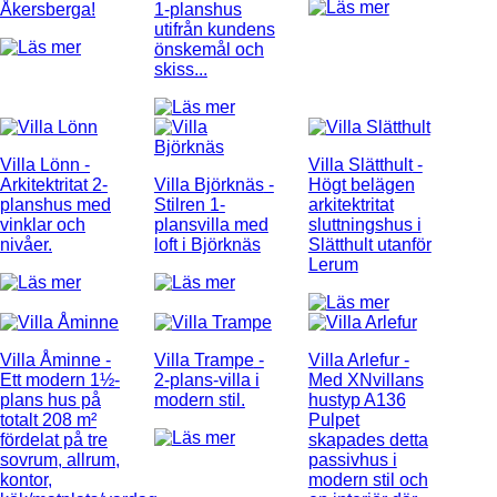
Åkersberga!
1-planshus
utifrån kundens
önskemål och
skiss...
Villa Lönn
-
Villa Slätthult
-
Arkitektritat 2-
Villa Björknäs
-
Högt belägen
planshus med
Stilren 1-
arkitektritat
vinklar och
plansvilla med
sluttningshus i
nivåer.
loft i Björknäs
Slätthult utanför
Lerum
Villa Åminne
-
Villa Trampe
-
Villa Arlefur
-
Ett modern 1½-
2-plans-villa i
Med XNvillans
plans hus på
modern stil.
hustyp A136
totalt 208 m²
Pulpet
fördelat på tre
skapades detta
sovrum, allrum,
passivhus i
kontor,
modern stil och