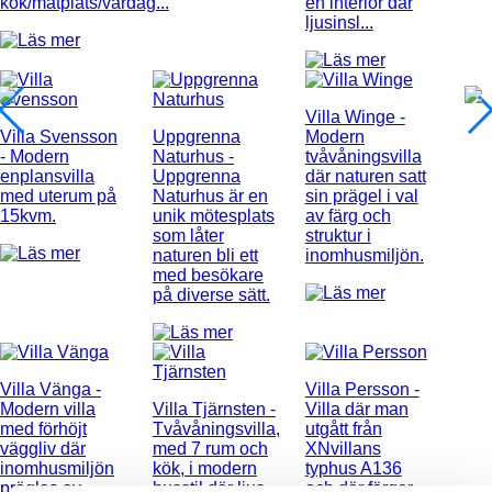
kök/matplats/vardag...
en interiör där
ljusinsl...
Villa Winge
-
Villa Svensson
Uppgrenna
Modern
- Modern
Naturhus
-
tvåvåningsvilla
enplansvilla
Uppgrenna
där naturen satt
med uterum på
Naturhus är en
sin prägel i val
15kvm.
unik mötesplats
av färg och
som låter
struktur i
naturen bli ett
inomhusmiljön.
med besökare
på diverse sätt.
Villa Vänga
-
Villa Persson
-
Modern villa
Villa Tjärnsten
-
Villa där man
med förhöjt
Tvåvåningsvilla,
utgått från
väggliv där
med 7 rum och
XNvillans
inomhusmiljön
kök, i modern
typhus A136
präglas av
husstil där ljus
och där färger