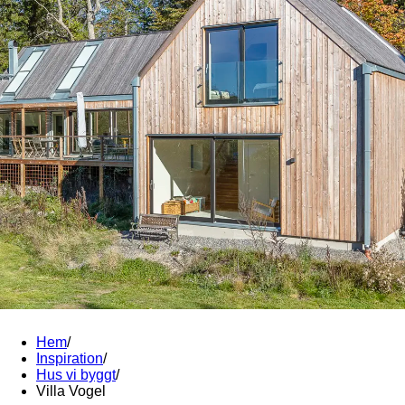
Hem
/
Inspiration
/
Hus vi byggt
/
Villa Vogel