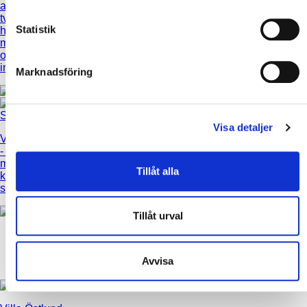
avskalade
valt att låta
inredning
tvåplansvilla
enkla
präglas av
Statistik
huserar en
färgklickar
fyndig
minst sagt pigg
pigga upp i
blandning i
och färggrann
inredninge...
mörka och ljusa
inomhusmiljö.
toner.
Marknadsföring
Visa detaljer
Villa Sterndalen
Villa Lejonberg
Villa
- 2-plansvilla
- Modern 2-
Prinsudden
- Att
med 7 rum och
plansvilla med
förändra och
Tillåt alla
kök i modern
7 rum och kök.
anpassa
stil
boendet är
något av en
livsstil för
Tillåt urval
Monika och
Lars Nordqvist.
När de skull...
Avvisa