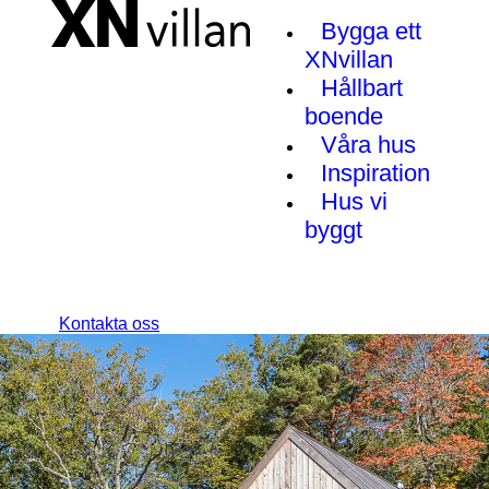
Bygga ett
XNvillan
Hållbart
boende
Våra hus
Inspiration
Hus vi
byggt
Kontakta oss